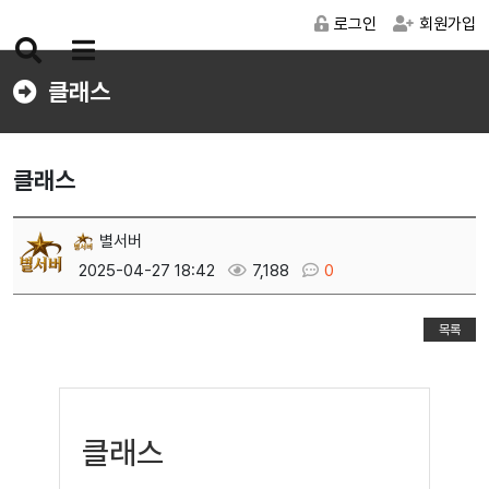
로그인
회원가입
검
메
색
뉴
클래스
버
버
튼
튼
클래스
별서버
2025-04-27 18:42
7,188
0
목록
클래스