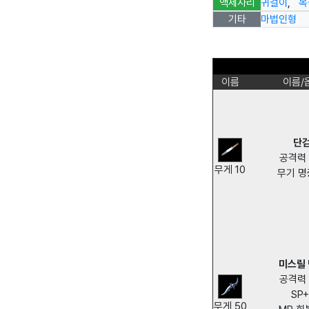
액세사리
귀걸이
,
목
기타
마법인형
이름
이름/
단
공격력 
무게 10
무기 명
미스릴
공격력 
SP+
무게 50