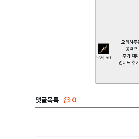
오리하루
공격력 
추가 대
무게 50
언데드 추
댓글목록
0