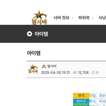
서버 정보
파워북
사냥
아이템
아이템
별서버
2025-04-26 15:31
12,706
0
무기
단검
,
한손
방어구
투구
,
티셔