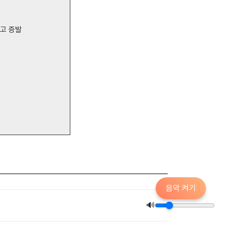
히고 증발
음악 켜기
🔊