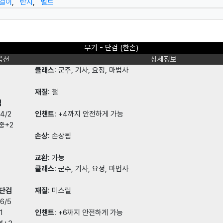
걸이
,
반지
,
벨트
무기 - 단검 (한손)
옵션
상세정보
클래스
: 군주, 기사, 요정, 마법사
재질
: 철
검
4/2
인챈트
: +4까지 안전하게 가능
중+2
손상
: 손상됨
교환
: 가능
클래스
: 군주, 기사, 요정, 마법사
 단검
재질
: 미스릴
6/5
1
인챈트
: +6까지 안전하게 가능