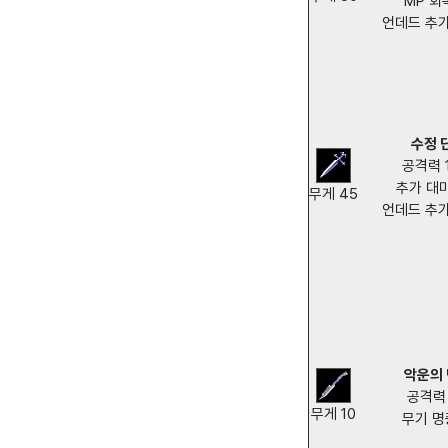
MP 회
언데드 추
수정 
공격력 1
추가 대
무게 45
언데드 추
악운의
공격력 
무게 10
무기 명