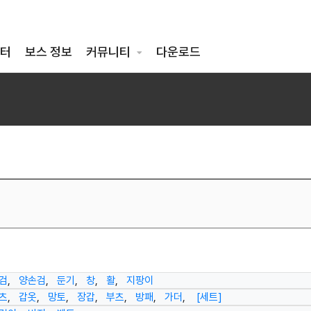
터
보스 정보
커뮤니티
다운로드
검
,
양손검
,
둔기
,
창
,
활
,
지팡이
츠
,
갑옷
,
망토
,
장갑
,
부츠
,
방패
,
가더
,
[세트]