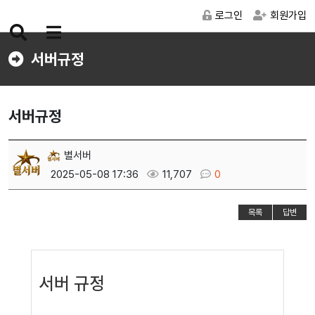
로그인
회원가입
검
메
색
뉴
서버규정
버
버
튼
튼
서버규정
별서버
2025-05-08 17:36
11,707
0
목록
답변
서버 규정