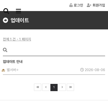
로그인
회원가입
검
메
색
뉴
업데이트
버
버
튼
튼
전체 1 건 - 1 페이지
업데이트 안내
별서버⭐
2026-08-06
1